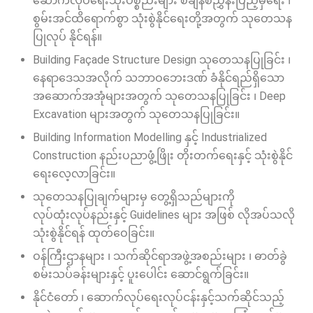
ဆောက်လုပ်ရေးသုံးပစ္စည်းများ စံချိန်စံညွှန်းပြည့်မှီရေး ၊
စွမ်းအင်ထိရောက်စွာ သုံးစွဲနိုင်ရေးတို့အတွက် သုတေသန
ပြုလုပ် နိုင်ရန်။
Building Façade Structure Design သုတေသနပြုခြင်း ၊
နေရာဒေသအလိုက် သဘာဝဘေးဒဏ် ခံနိုင်ရည်ရှိသော
အဆောက်အအုံများအတွက် သုတေသနပြုခြင်း ၊ Deep
Excavation များအတွက် သုတေသနပြုခြင်း။
Building Information Modelling နှင့် Industrialized
Construction နည်းပညာဖွံ့ဖြိုး တိုးတက်ရေးနှင့် သုံးစွဲနိုင်
ရေးလေ့လာခြင်း။
သုတေသနပြုချက်များမှ တွေ့ရှိသည်များကို
လုပ်ထုံးလုပ်နည်းနှင့် Guidelines များ အဖြစ် လိုအပ်သလို
သုံးစွဲနိုင်ရန် ထုတ်ဝေခြင်း။
ဝန်ကြီးဌာနများ ၊ သက်ဆိုင်ရာအဖွဲ့အစည်းများ ၊ ဓာတ်ခွဲ
စမ်းသပ်ခန်းများနှင့် ပူးပေါင်း ဆောင်ရွက်ခြင်း။
နိုင်ငံတော် ၊ ဆောက်လုပ်ရေးလုပ်ငန်းနှင့်သက်ဆိုင်သည့်