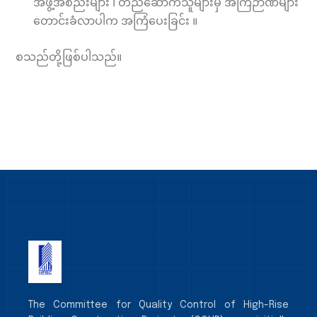
အဖွဲ့အစည်းများ ၊ တည်ဆောက်သူများမှ အကြံဉာဏ်များ
တောင်းခံလာပါက အကြံပေးခြင်း ။
စသည်တို့ဖြစ်ပါသည်။
The Committee for Quality Control of High-Rise