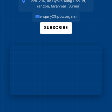
228-234, Bo Gyoke Aung San Rd,
Yangon, Myanmar (Burma)
enquiry@hpbc.org.mm
SUBSCRIBE