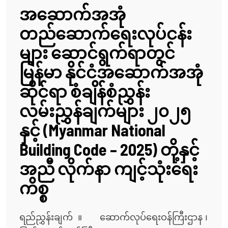
အဆောက်အအုံ
တည်ဆောက်ရေးလုပ်ငန်း
များ ဆောင်ရွက်ရာတွင်
မြန်မာ နိုင်ငံအဆောက်အအုံ
ဆိုင်ရာ စံချိန်စံညွှန်း
လမ်းညွှန်ချက်များ ၂၀၂၅
နှင့် (Myanmar National
Building Code – 2025) တို့နှင့်
အညီ လိုက်နာ ကျင့်သုံးရေး
ကိစ္စ
ရည်ညွှန်းချက် ။ ဆောက်လုပ်ရေးဝန်ကြီးဌာန ၊