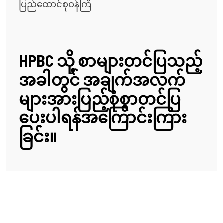
ပြည်ထောင်စုဝန်ကြီ
HPBC သို့ စာများတင်ပြသည့်
အခါတွင် အချက်အလက်
များအားပြည့်စုံစွာတင်ပြ
ပေးပါရန်အကြောင်းကြား
ခြင်း။