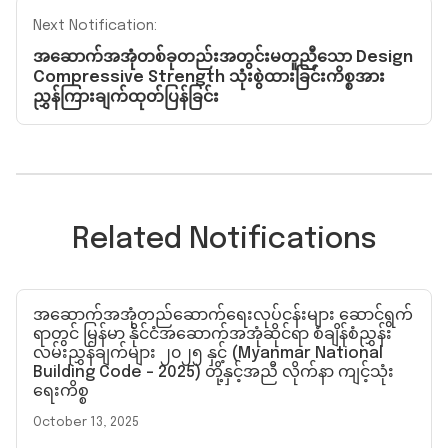
Next Notification:
အဆောက်အအုံတစ်ခုတည်းအတွင်းမတူညီသော Design
Compressive Strength သုံးစွဲထားခြင်းကိစ္စအား
ညွှန်ကြားချက်ထုတ်ပြန်ခြင်း
Related Notifications
အဆောက်အအုံတည်ဆောက်ရေးလုပ်ငန်းများ ဆောင်ရွက်
ရာတွင် မြန်မာ နိုင်ငံအဆောက်အအုံဆိုင်ရာ စံချိန်စံညွှန်း
လမ်းညွှန်ချက်များ ၂၀၂၅ နှင့် (Myanmar National
Building Code – 2025) တို့နှင့်အညီ လိုက်နာ ကျင့်သုံး
ရေးကိစ္စ
October 13, 2025