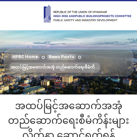
HPBC Home
News Posts
အထပ်မြင့်အဆောက်အအုံ တည်ဆောက်ရေးစီမံကိ...
အထပ်မြင့်အဆောက်အအုံ
တည်ဆောက်ရေးစီမံကိန်းများ
လိုက်နာ ဆောင်ရွက်ရန်