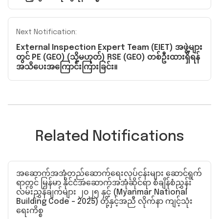
Next Notification:
External Inspection Expert Team (EIET) အဖွဲ့များ
တွင် PE (GEO) (သို့မဟုတ်) RSE (GEO) တစ်ဦးထားရှိရန်
အသိပေးအကြောင်းကြားခြင်း။
Related Notifications
အဆောက်အအုံတည်ဆောက်ရေးလုပ်ငန်းများ ဆောင်ရွက်
ရာတွင် မြန်မာ နိုင်ငံအဆောက်အအုံဆိုင်ရာ စံချိန်စံညွှန်း
လမ်းညွှန်ချက်များ ၂၀၂၅ နှင့် (Myanmar National
Building Code – 2025) တို့နှင့်အညီ လိုက်နာ ကျင့်သုံး
ရေးကိစ္စ