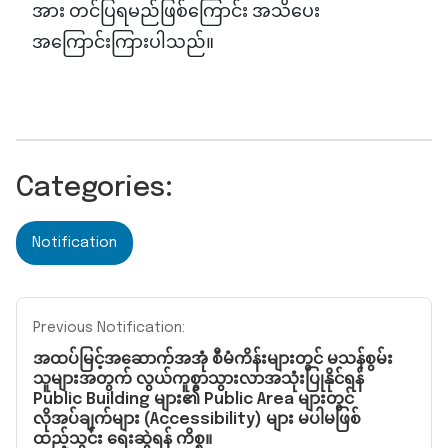
အား တင်ပြရမည်ဖြစ်ကြောင်း အသိပေး
အကြောင်းကြားပါသည်။
Categories:
Notification
Previous Notification:
အထပ်မြင့်အဆောက်အအုံ စီမံကိန်းများတွင် မသန်စွမ်း
သူများအတွက် လွယ်ကူစွာသွားလာအသုံးပြုနိုင်ရန်
Public Building များ၏ Public Area များတွင်
လိုအပ်ချက်များ (Accessibility) များ မပါမဖြစ်
ထည့်သွင်း ရေးဆွဲရန် ကိစ္စ။