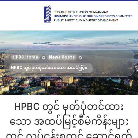
HPBC Home
News Posts
HPBC တွင် မှတ်ပုံတင်ထားသော အထပ်မြင့်စ...
HPBC တွင် မှတ်ပုံတင်ထား
သော အထပ်မြင့်စီမံကိန်းများ
တွင် လုပ်ငန်းစတင် ဆောင်ရွက်