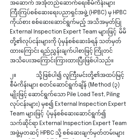
အဆောက် အအုံတည်ဆောက်ရေးစီမံကိန်းများ
ကြီးကြပ်စစ်ဆေးရေးပညာရှင်အဖွဲ့ (HPBC) မှ HPBC
ကိုယ်စား စစ်ဆေးဆောင်ရွက်မည့် အသိအမှတ်ပြု
External Inspection Expert Team များဖြင့် မိမိ
တို့၏လုပ်ငန်းများကို ပုံမှန်စစ်ဆေးခံရန် သတ်မှတ်
ထားကြောင်း ရည်ညွှန်းချက်ပါစာဖြင့် ကြိုတင်
အသိပေးအကြောင်းကြားထားပြီးဖြစ်ပါသည်။
၂။ သို့ဖြစ်ပါ၍ လူကြီးမင်းတို့၏အထပ်မြင့်
စီမံကိန်းများ စတင်ဆောင်ရွက်ချိန် (Method (၃)
မျိုးဖြင့် ဆောင်ရွက်သော Pile Load Test, Piling
လုပ်ငန်းများ) မှစ၍ External Inspection Expert
Team များဖြင့် ပုံမှန်စစ်ဆေးဆောင်ရွက်၍
သက်ဆိုင်ရာ External Inspection Expert Team
အဖွဲ့မှတဆင့် HPBC သို့ စစ်ဆေးချက်မှတ်တမ်းများ