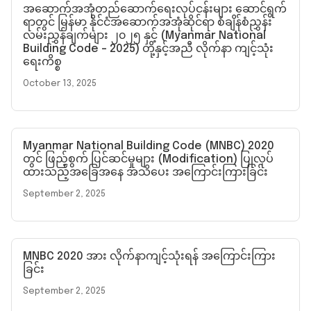
အဆောက်အအုံတည်ဆောက်ရေးလုပ်ငန်းများ ဆောင်ရွက်
ရာတွင် မြန်မာ နိုင်ငံအဆောက်အအုံဆိုင်ရာ စံချိန်စံညွှန်း
လမ်းညွှန်ချက်များ ၂၀၂၅ နှင့် (Myanmar National
Building Code – 2025) တို့နှင့်အညီ လိုက်နာ ကျင့်သုံး
ရေးကိစ္စ
October 13, 2025
Myanmar National Building Code (MNBC) 2020
တွင် ဖြည့်စွက် ပြင်ဆင်မှုများ (Modification) ပြုလုပ်
ထားသည့်အခြေအနေ အသိပေး အကြောင်းကြားခြင်း
September 2, 2025
MNBC 2020 အား လိုက်နာကျင့်သုံးရန် အကြောင်းကြား
ခြင်း
September 2, 2025