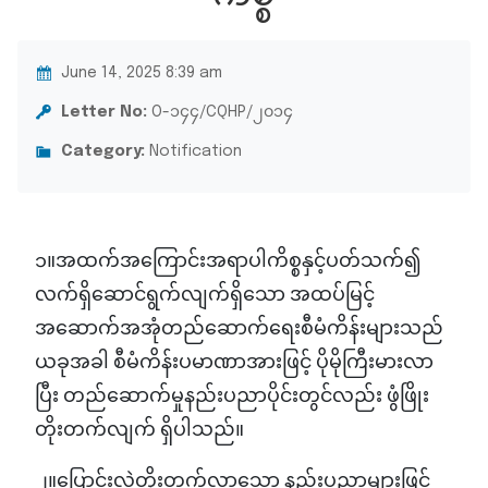
June 14, 2025 8:39 am
Letter No:
O-၁၄၄/CQHP/၂၀၁၄
Category:
Notification
၁။အထက်အကြောင်းအရာပါကိစ္စနှင့်ပတ်သက်၍
လက်ရှိဆောင်ရွက်လျက်ရှိသော အထပ်မြင့်
အဆောက်အအုံတည်ဆောက်ရေးစီမံကိန်းများသည်
ယခုအခါ စီမံကိန်းပမာဏာအားဖြင့် ပိုမိုကြီးမားလာ
ပြီး တည်ဆောက်မှုနည်းပညာပိုင်းတွင်လည်း ဖွံဖြိုး
တိုးတက်လျက် ရှိပါသည်။
၂။ပြောင်းလဲတိုးတက်လာသော နည်းပညာများဖြင့်