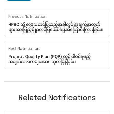
Previous Notification:
HPBC သို့ စာများတင်ပြသည့်အခါတွင် အချက်အလက်
များအားပြည့်စုံစွာတင်ပြပေးပါရန်အကြောင်းကြားခြင်း။
Next Notification:
Project Quality Plan (PQP) တွင် ပါဝင်ရမည့်
အချက်အလက်များအား ထုတ်ပြန်ခြင်း။
Related Notifications