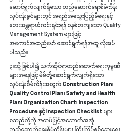
ဆောင်ရွက်လျက်ရှိသော တည်ဆောက်ရေးစီမံကိန်း
လုပ်ငန်းခွင်များတွင် အရည်အသွေးပြည့်မီရေးနှင့်
ဘေးအန္တရာယ်ကင်းရှင်းရန် စနစ်တကျသော Quality
Management System များဖြင့်
အကောင်အထည်ဖော် ဆောင်ရွက်ရန်အထူ လိုအပ်
ပါသည်။
၃။သို့ဖြစ်ပါ၍ သက်ဆိုင်ရာတည်ဆောက်ရေးကုမ္ပဏီ
များအနေဖြင့် မိမိတို့ဆောင်ရွက်လျက်ရှိသော
လုပ်ငန်းစီမံကိန်းအတွက်
Construction Plan၊
Quality Control Plan၊ Safety and Health
Plan၊ Organization Chart၊ Inspection
Procedure နှင့် Inspection Checklist
များ
စသည်တို့ကို အထပ်မြင့်အဆောက်အအုံ
တည်ဆောက်ရေးစီမံကိန်းများ ကြီးကြပ်စစ်ဆေးရေး