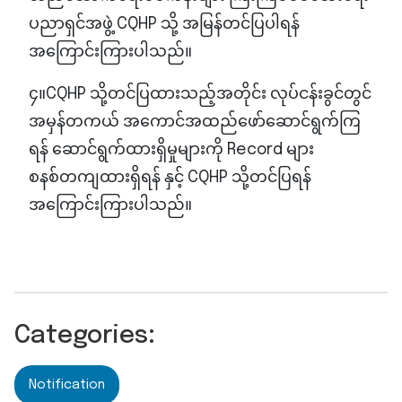
ပညာရှင်အဖွဲ့ CQHP သို့ အမြန်တင်ပြပါရန်
အကြောင်းကြားပါသည်။
၄။CQHP သို့တင်ပြထားသည့်အတိုင်း လုပ်ငန်းခွင်တွင်
အမှန်တကယ် အကောင်အထည်ဖော်ဆောင်ရွက်ကြ
ရန် ဆောင်ရွက်ထားရှိမှုများကို Record များ
စနစ်တကျထားရှိရန် နှင့် CQHP သို့တင်ပြရန်
အကြောင်းကြားပါသည်။
Categories:
Notification