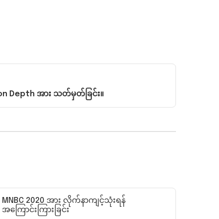
ion Depth အား သတ်မှတ်ခြင်း။
MNBC 2020 အား လိုက်နာကျင့်သုံးရန်
အကြောင်းကြားခြင်း