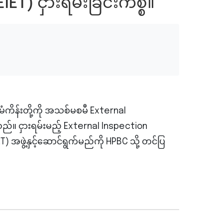
ET) ငှားရမ်းခြင်းကိစ္စ။
မံကိန်းတို့ကို အသစ်မစမီ External
သည်။ ငှားရမ်းမည့် External Inspection
) အဖွဲ့နှင့်ဆောင်ရွက်မည်ကို HPBC သို့ တင်ပြ