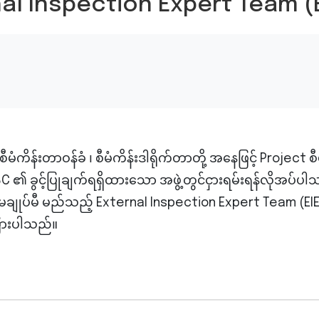
rnal Inspection Expert Team (EI
ိန်းတာဝန်ခံ ၊ စီမံကိန်းဒါရိုက်တာတို့ အနေဖြင့် Project စီ
 ၏ ခွင့်ပြုချက်ရရှိထားသော အဖွဲ့တွင်ငှားရမ်းရန်လိုအပ်ပါ
ုပ်မချုပ်မီ မည်သည့် External Inspection Expert Team (EIET
းကြားပါသည်။