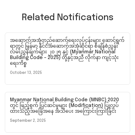
Related Notifications
အဆောက်အအုံတည်ဆောက်ရေးလုပ်ငန်းများ ဆောင်ရွက်
ရာတွင် မြန်မာ နိုင်ငံအဆောက်အအုံဆိုင်ရာ စံချိန်စံညွှန်း
လမ်းညွှန်ချက်များ ၂၀၂၅ နှင့် (Myanmar National
Building Code – 2025) တို့နှင့်အညီ လိုက်နာ ကျင့်သုံး
ရေးကိစ္စ
October 13, 2025
Myanmar National Building Code (MNBC) 2020
တွင် ဖြည့်စွက် ပြင်ဆင်မှုများ (Modification) ပြုလုပ်
ထားသည့်အခြေအနေ အသိပေး အကြောင်းကြားခြင်း
September 2, 2025