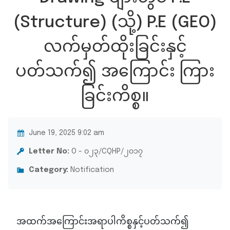
(Structure) (သို့) P.E (GEO)
လက်မှတ်ထိုးခြင်းနှင့်
ပတ်သက်၍ အကြောင်း ကြား
ခြင်းကိစ္စ။
June 19, 2025 9:02 am
Letter No:
O - ၀၂၃/CQHP/၂၀၁၇
Category:
Notification
အထက်အကြောင်းအရာပါကိစ္စနှင့်ပတ်သက်၍