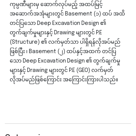
ကုမ္ပဏီများမှ ဆောက်လုပ်မည့် အထပ်မြင့်
အဆောက်အအုံများတွင် Basement (၁) ထပ် အထိ
တင်ပြသော Deep Excavation Design ၏
တွက်ချက်မှုများနှင့် Drawing များတွင် P.E
(Structure) ၏ လက်မှတ်သာ ပါရှိရန်လိုအပ်မည်
ဖြစ်ပြီး ၊ Basement (၂) ထပ်နှင့်အထက် တင်ပြ
သော Deep Excavation Design ၏ တွက်ချက်မှု
များနှင့် Drawing များတွင် P.E (GEO) လက်မှတ်
လိုအပ်မည်ဖြစ်ကြောင်း အကြောင်းကြားပါသည်။